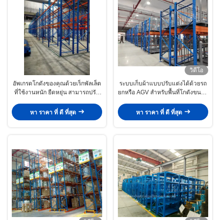
วิดีโอ
อัพเกรดโกดังของคุณด้วยเร็กพัลเล็ต
ระบบเก็บผ้าแบบปรับแต่งได้ด้วยรถ
ที่ใช้งานหนัก ยืดหยุ่น สามารถปรับ
ยกหรือ AGV สําหรับพื้นที่โกดังขนาด
ขนาดได้ และถูกสร้างขึ้นเพื่อการเก็บ
กลางและขนาดเล็ก
สินค้าอุตสาหกรรมที่มีประสิทธิภาพ
หา ราคา ที่ ดี ที่สุด
หา ราคา ที่ ดี ที่สุด
สูง