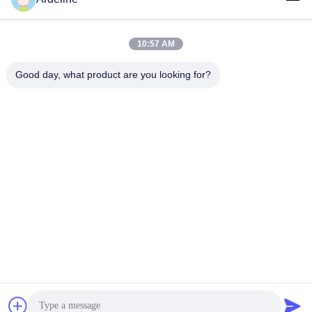
10:57 AM
ติดต่อด่วน
Good day, what product are you looking for?
โทรศัพท์
+8613798057562
อีเมล
ardellhe@vip.163.com
ที่อยู่
อาคาร LiTian ซอยจูเมนเหนือ อําเภอ LiWan กวางโจว ประเทศ
จีน
นโยบายความเป็นส่วนตัว
|
แผนผังเว็บไซต์
จีน ดี คุณภาพ แท่นวางสินค้าอุตสาหกรรม ผู้จัดจําหน่าย.ลิขสิทธิ์
2014-2026 GuangZhou TOP Storage Equipment Co., Ltd ทั้งหมด
สิทธิพิเศษ