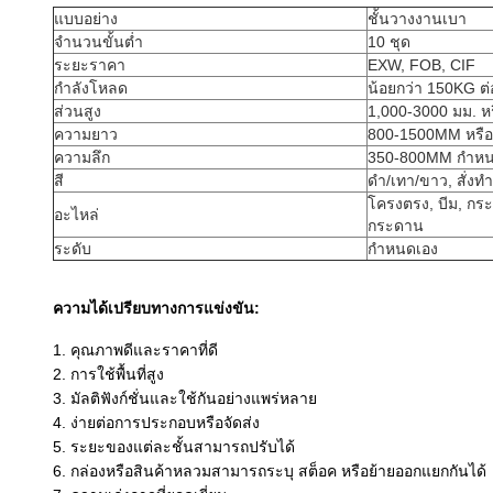
แบบอย่าง
ชั้นวางงานเบา
จำนวนขั้นต่ำ
10 ชุด
ระยะราคา
EXW, FOB, CIF
กำลังโหลด
น้อยกว่า 150KG ต่
ส่วนสูง
1,000-3000 มม. หร
ความยาว
800-1500MM หรื
ความลึก
350-800MM กำหน
สี
ดำ/เทา/ขาว, สั่งท
โครงตรง, บีม, กระ
อะไหล่
กระดาน
ระดับ
กำหนดเอง
ความได้เปรียบทางการแข่งขัน:
1. คุณภาพดีและราคาที่ดี
2. การใช้พื้นที่สูง
3. มัลติฟังก์ชั่นและใช้กันอย่างแพร่หลาย
4. ง่ายต่อการประกอบหรือจัดส่ง
5. ระยะของแต่ละชั้นสามารถปรับได้
6. กล่องหรือสินค้าหลวมสามารถระบุ สต็อค หรือย้ายออกแยกกันได้