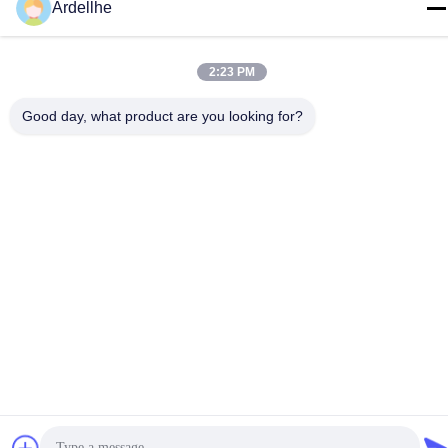
อีเมล
Ardellhe
ardellhe@vip.163.com
ที่อยู่
2:23 PM
อาคาร LiTian ซอยจูเมนเหนือ อําเภอ LiWan กวางโจว ประเทศ
Good day, what product are you looking for?
จีน
นโยบายความเป็นส่วนตัว
|
แผนผังเว็บไซต์
จีน ดี คุณภาพ แท่นวางสินค้าอุตสาหกรรม ผู้จัดจําหน่าย.ลิขสิทธิ์
2014-2026 GuangZhou TOP Storage Equipment Co., Ltd ทั้งหมด
สิทธิพิเศษ