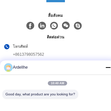
สื่อสังคม
ติดต่อด่วน
โทรศัพท์
+8613798057562
อีเมล
Ardellhe
ardellhe@vip.163.com
ที่อยู่
10:40 AM
อาคาร LiTian ซอยจูเมนเหนือ อําเภอ LiWan กวางโจว ประเทศ
จีน
Good day, what product are you looking for?
นโยบายความเป็นส่วนตัว
|
แผนผังเว็บไซต์