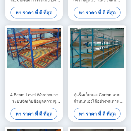
Rack Metal การจัดเก็บ Live
/ ความสูง 99 "และโหลดน้ำ
Picking สำหรับแรงโน้มถ่วง
หนัก 3000 ลิตร
หา ราคา ที่ ดี ที่สุด
หา ราคา ที่ ดี ที่สุด
ด้วยมือ
4 Beam Level Warehouse
ตู้แร็คเก็บของ Carton แบบ
ระบบจัดเก็บข้อมูลความจุ
กำหนดเองได้อย่างทนทาน,
1000 กก. ถึง 1500 กิโลกรัมต่อ
ระบบจัดเก็บข้อมูลลูกกลิ้งล้อ
หา ราคา ที่ ดี ที่สุด
หา ราคา ที่ ดี ที่สุด
หน่วยพื้นที่จัดเก็บ
อัลลอยด์แบบอลูมิเนียม